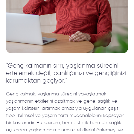
“Genç kalmanın sırrı, yaşlanma sürecini
ertelemek değil, canlılığınızı ve gençliğinizi
korumaktan geçiyor.”
Genç kalmak, yaşlanma sürecini yavaşlatmak,
yaşlanmanın etkilerini azaltmak ve genel sağlık ve
yaşam kalitesini artırmak amacıyla uygulanan çeşitli
tıbbi, bilimsel ve yaşam tarzı müdahalelerini kapsayan
bir kavramdır. Bu kavram, hem estetik hem de sağlık
açısından yaşlanmanın olumsuz etkilerini önlemeyi ve